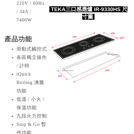
220V / 60Hz
TEKA三口感應爐 IR-9330HS 尺
/ 34A /
寸圖
7400W
產品功能
滑動式觸控式
各區獨立操作
/ 計時
iQuick
Boiling 沸騰
功能
低溫 / 小火 /
保溫功能
九段火力控制
Stop & Go 暫
停功能