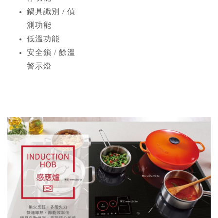
鍋具識別 / 偵
測功能
低溫功能
安全鎖 / 餘溫
警示燈