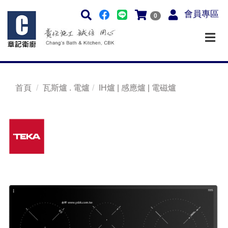
會員專區
0
首頁
瓦斯爐 . 電爐
IH爐 | 感應爐 | 電磁爐