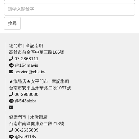
搜尋
總門市 | 章記衛廚
高雄市前金區中華三路166號
07-2868111
@154mavis
service@cbk.tw
★旗艦店★安平門市 | 章記衛廚
台南市安平區永華路二段1057號
06-2958080
@543slobr
健康門市 | 永昕衛廚
台南市南區健康路二段213號
06-2635899
@lys9118v