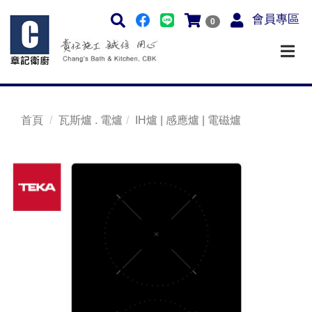
會員專區
0
首頁
瓦斯爐 . 電爐
IH爐 | 感應爐 | 電磁爐