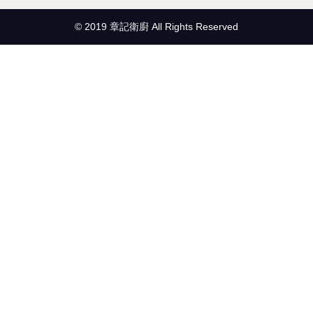
© 2019 章記衛廚 All Rights Reserved