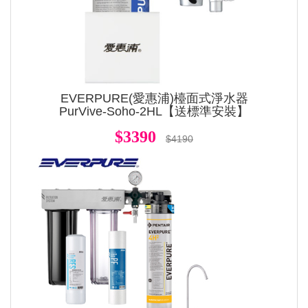
EVERPURE(愛惠浦)檯面式淨水器
PurVive-Soho-2HL【送標準安裝】
$3390
$4190