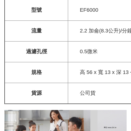
型號
EF6000
流量
2.2 加侖(8.3公升)/分
過濾孔徑
0.5微米
規格
高 56 x 寬 13 x 深 1
貨源
公司貨