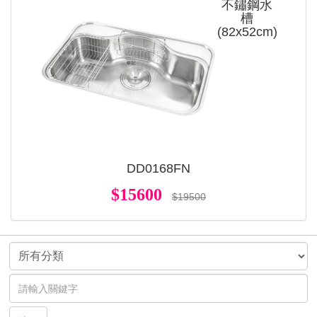
不鏽鋼水
槽
(82x52cm)
DD0168FN
$15600
$19500