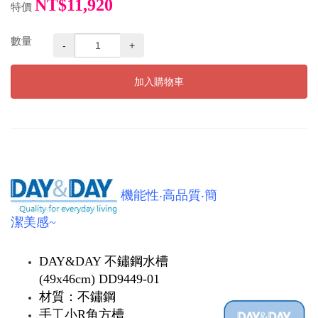
NT$11,920
特價
數量
-
+
加入購物車
機能性‧高品質‧簡
潔美感~
DAY&DAY 不鏽鋼水槽
(49x46cm) DD9449-01
材質：不鏽鋼
手工小R角方槽