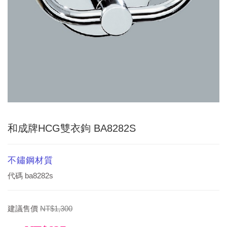
和成牌HCG雙衣鉤 BA8282S
不鏽鋼材質
代碼
ba8282s
建議售價
NT$1,300