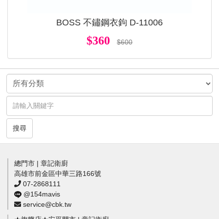
BOSS 不鏽鋼衣鉤 D-11006
$360
$600
搜尋
總門市 | 章記衛廚
高雄市前金區中華三路166號
07-2868111
@154mavis
service@cbk.tw