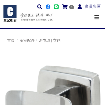
會員專區
0
首頁
浴室配件
浴巾環 | 衣鉤