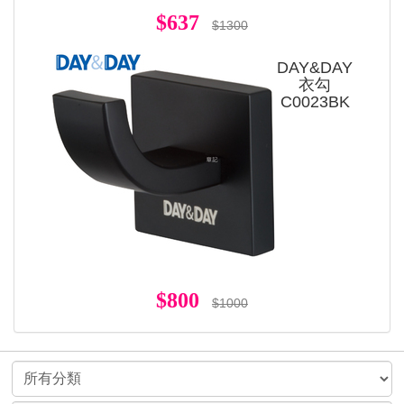
$637
$1300
DAY&DAY
衣勾
C0023BK
$800
$1000