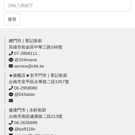
搜尋
總門市 | 章記衛廚
高雄市前金區中華三路166號
07-2868111
@154mavis
service@cbk.tw
★旗艦店★安平門市 | 章記衛廚
台南市安平區永華路二段1057號
06-2958080
@543slobr
健康門市 | 永昕衛廚
台南市南區健康路二段213號
06-2635899
@lys9118v