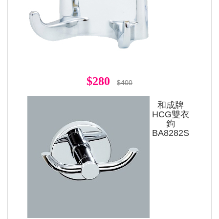
$280
$400
和成牌
HCG雙衣
鉤
BA8282S