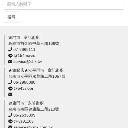
搜尋
總門市 | 章記衛廚
高雄市前金區中華三路166號
07-2868111
@154mavis
service@cbk.tw
★旗艦店★安平門市 | 章記衛廚
台南市安平區永華路二段1057號
06-2958080
@543slobr
健康門市 | 永昕衛廚
台南市南區健康路二段213號
06-2635899
@lys9118v
service@ysbk.com.tw