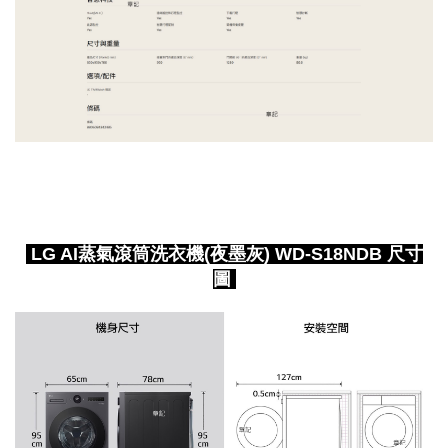
LG AI蒸氣滾筒洗衣機(夜墨灰) WD-S18NDB 尺寸
圖