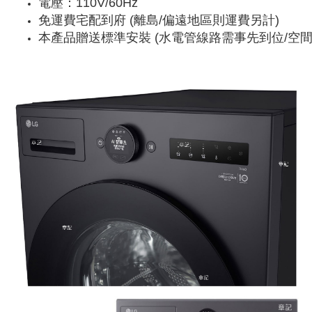
電壓：110V/60Hz
免運費宅配到府 (離島/偏遠地區則運費另計)
本產品贈送標準安裝 (水電管線路需事先到位/空間