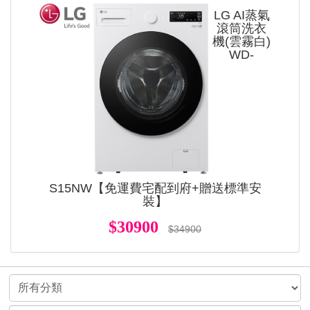
LG AI蒸氣
滾筒洗衣
機(雲霧白)
WD-
S15NW【免運費宅配到府+贈送標準安
裝】
$30900
$34900