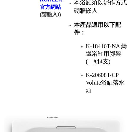
本浴缸須以泥作方式
官方網站
砌牆嵌入
(請點入!)
本產品適用以下配
件：
K-18416T-NA 鑄
鐵浴缸用腳架
(一組4支)
K-20608T-CP
Volute浴缸落水
頭