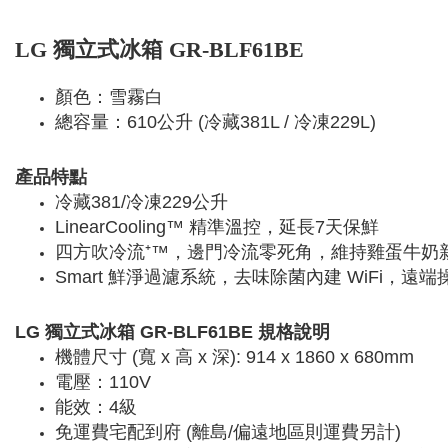
LG 獨立式冰箱 GR-BLF61BE
顏色：雪霧白
總容量：610公升 (冷藏381L / 冷凍229L)
產品特點
冷藏381/冷凍229公升
LinearCooling™ 精準溫控，延長7天保鮮
四方吹冷流⁺™，邊門冷流零死角，維持雞蛋牛奶
Smart 鮮淨過濾系統，去味除菌內建 WiFi，遠
LG 獨立式冰箱 GR-BLF61BE 規格說明
機體尺寸 (寬 x 高 x 深): 914 x 1860 x 680mm
電壓：110V
能效：4級
免運費宅配到府 (離島/偏遠地區則運費另計)