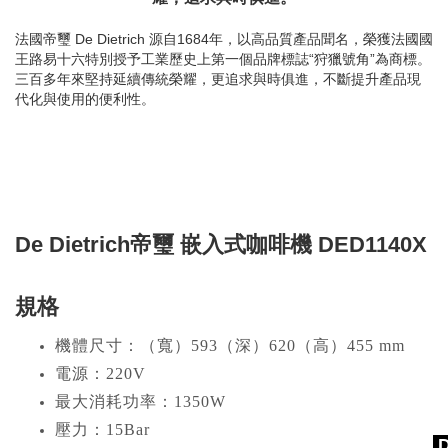
法國帝璽 De Dietrich 源自1684年，以高品質產品聞名，榮獲法國國
王路易十六特別授予工業歷史上第一個品牌標誌“狩獵號角”為商標。
三百多年來堅持延續傳統榮耀，更追求與時俱進，不斷提升產品現
代化與使用的便利性。
De Dietrich帝璽 嵌入式咖啡機 DED1140X
規格
機體尺寸：（寬）593（深）620（高）455 mm
電源：220V
最大消耗功率：1350W
壓力：15Bar
D