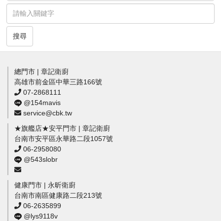
搜尋
總門市 | 章記衛廚
高雄市前金區中華三路166號
07-2868111
@154mavis
service@cbk.tw
★旗艦店★安平門市 | 章記衛廚
台南市安平區永華路二段1057號
06-2958080
@543slobr
健康門市 | 永昕衛廚
台南市南區健康路二段213號
06-2635899
@lys9118v