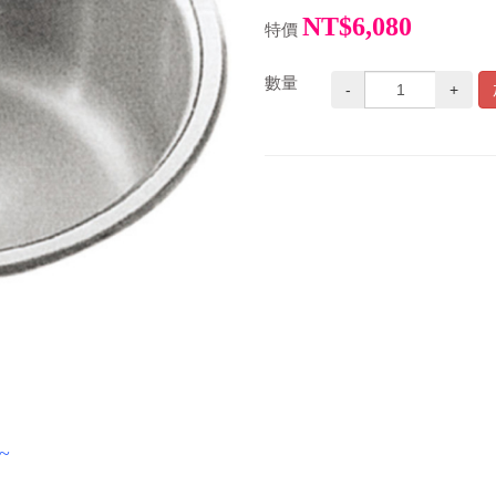
NT$6,080
特價
數量
-
+
~