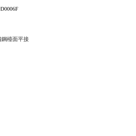
D0006F
鏽鋼檯面平接