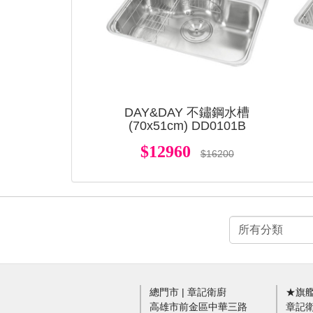
DAY&DAY 不鏽鋼水槽
(70x51cm) DD0101B
$12960
$16200
總門市 | 章記衛廚
★旗艦
高雄市前金區中華三路
章記