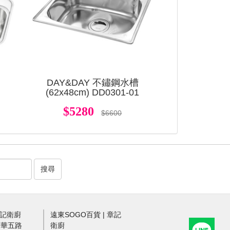
槽
DAY&DAY 不鏽鋼水槽
N
(62x48cm) DD0301-01
$5280
$6600
搜尋
章記衛廚
遠東SOGO百貨 | 章記
中華五路
衛廚