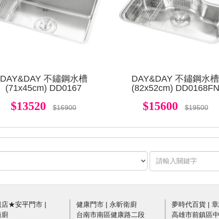
DAY&DAY 不鏽鋼水槽
DAY&DAY 不鏽鋼水
(71x45cm) DD0167
(82x52cm) DD0168F
$13520
$15600
$16900
$19500
店★安平門市 |
健康門市 | 永昕衛廚
夢時代百貨 | 
衛廚
台南市南區健康路二段
高雄市前鎮區