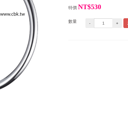
NT$530
特價
數量
-
+